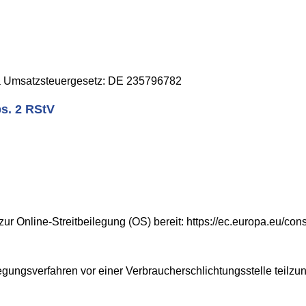
a Umsatzsteuergesetz: DE 235796782
bs. 2 RStV
zur Online-Streitbeilegung (OS) bereit:
https://ec.europa.eu/con
eilegungsverfahren vor einer Verbraucherschlichtungsstelle teilz